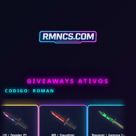
GIVEAWAYS ATIVOS
CODIGO: ROMAN
M9 | Slaughter
Bayonet | Gamma Doppler
Skeleton | Mar