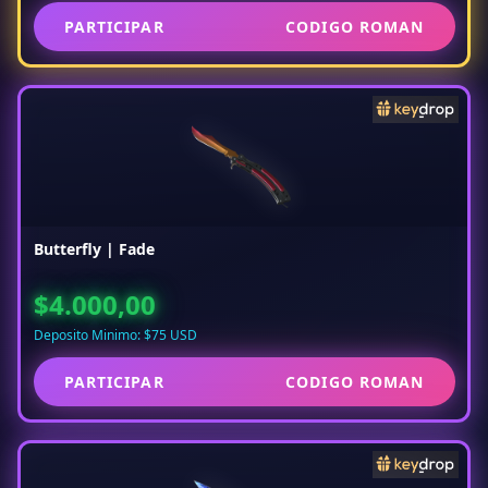
PARTICIPAR
CODIGO ROMAN
Butterfly | Fade
$
4.000,00
Deposito Minimo: $
75
USD
PARTICIPAR
CODIGO ROMAN