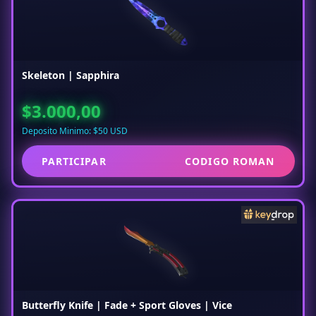
Skeleton | Sapphira
$
3.000,00
Deposito Minimo: $
50
USD
PARTICIPAR
CODIGO ROMAN
Butterfly Knife | Fade + Sport Gloves | Vice